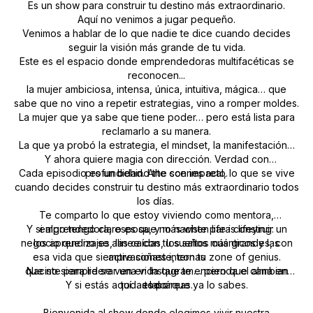
Es un show para construir tu destino más extraordinario.
Aquí no venimos a jugar pequeño.
Venimos a hablar de lo que nadie te dice cuando decides
seguir la visión más grande de tu vida.
Este es el espacio donde emprendedoras multifacéticas se
reconocen...
la mujer ambiciosa, intensa, única, intuitiva, mágica… que
sabe que no vino a repetir estrategias, vino a romper moldes.
La mujer que ya sabe que tiene poder… pero está lista para
reclamarlo a su manera.
La que ya probó la estrategia, el mindset, la manifestación…
Y ahora quiere magia con dirección. Verdad con
Cada episodio es un behind the scenes real, lo que se vive
profundidad. Arte con impacto.
cuando decides construir tu destino más extraordinario todos
los días.
Te comparto lo que estoy viviendo como mentora,
Y si algo tengo claro es que no naciste para construir un
emprendedora, esposa, y más when life is lifeying:
negocio que no se alinee con tu sueños más grandes, con
los aprendizajes, las caídas, los saltos cuánticos y las
esa vida que siempre soñaste, con tu zone of genius.
activaciones internas
que no siempre se ven en Instagram… pero que cambian
Naciste para liderar una vida que te encienda el alma en
Y si estás aquí… es porque ya lo sabes.
todas las áreas.
todo.
Bienvenida al show donde elegimos vivir nuestra